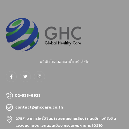
บริษัท โกลบอลเฮลตี้แคร์ จำกัด
02-533-6923
contact@ghccare.co.th
275/1 อาคารโพธิ์วิจิตร (ซอยคุณย่าเหลียง)
ถนนวิภาวดีรังสิต
แขวงสนามบิน เขตดอนเมือง กรุงเทพมหานคร 10210